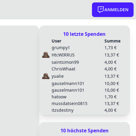
ANMELDEN
10 letzte Spenden
User
Summe
grumpy1
1,73 €
HtcWIRRUS
13,37 €
saintsimon99
4,00 €
ChrisWhaat
4,00 €
yualie
13,37 €
gauselmann101
10,00 €
gauselmann101
10,00 €
hatoow
1,70 €
mussdatsein0815
13,37 €
itzsdestiny
4,00 €
10 höchste Spenden