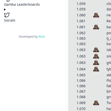
1.059
cl
Gamba Leaderboards
1.059
da
1.060
ne
Socials
1.061
Re
1.061
ba
1.062
po
Developed by
Kinsi
1.063
tj
1.063
ba
1.063
is
1.063
si
1.063
g4
1.064
ty
1.065
xM
1.066
Fl
1.066
fa
1.067
bl
1.068
gr
1.069
Ts
1.070
ha