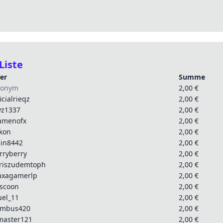
Liste
er
Summe
nonym
2,00 €
icialrieqz
2,00 €
yz1337
2,00 €
amenofx
2,00 €
kon
2,00 €
lin8442
2,00 €
rryberry
2,00 €
riszudemtoph
2,00 €
xagamerlp
2,00 €
tscoon
2,00 €
uel_11
2,00 €
mbus420
2,00 €
master121
2,00 €