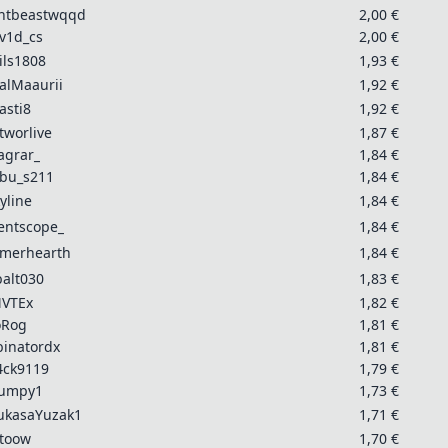
intbeastwqqd
2,00 €
v1d_cs
2,00 €
ils1808
1,93 €
alMaaurii
1,92 €
asti8
1,92 €
tworlive
1,87 €
_agrar_
1,84 €
bu_s211
1,84 €
kyline
1,84 €
lentscope_
1,84 €
merhearth
1,84 €
balt030
1,83 €
VTEx
1,82 €
oRog
1,81 €
binatordx
1,81 €
4ck9119
1,79 €
umpy1
1,73 €
ukasaYuzak1
1,71 €
toow
1,70 €