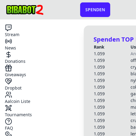
SPENDEN
Stream
Spenden TOP 
Rank
Us
News
1.059
A
1.059
off
Donations
1.059
cr
1.059
bl
Giveaways
1.059
ny
1.059
co
Dropbot
1.059
ga
1.059
ch
Aalcoin Liste
1.059
ma
1.059
le
Tournaments
1.059
cr
1.059
ba
FAQ
1.059
le