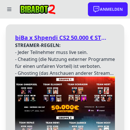
ANMELDEN
biBa x Shpendi CS2 50.000 € STREAMER CUP
STREAMER-REGELN:
- Jeder Teilnehmer muss live sein.
- Cheating (die Nutzung externer Programme
für einen unfairen Vorteil) ist verboten.
- Ghosting (das Anschauen anderer Streams,
um sich einen unfairen Vorteil zu
verschaffen) ist nicht erlaubt.
ALLGEMEINE CUP-REGELN:
- Jedes Team besteht aus
1 Pro, 1 Schwitzer
und 3 Creator
.
- Der Pro sowie der Schwitzer können
Flashes / Smokes jeweils
max. alle 10