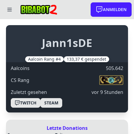
ANMELDEN
Jann1sDE
Aalcoin Rang #4
133,37 € gespendet
Aalcoins
505.642
CS Rang
Zuletzt gesehen
Vor 9 Stunden
TWITCH
STEAM
Letzte Donations