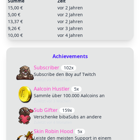
Summe
Zeit
15,00 €
vor 2 Jahren
5,00 €
vor 2 Jahren
13,37 €
vor 2 Jahren
9,26 €
vor 3 Jahren
10,00 €
vor 4 Jahren
Achievements
Subscriber
102x
Subscribe den Boy auf Twitch
Zuletzt
vor 3 Wochen
Aalcoin Hustler
5x
Sammle über 100.000 Aalcoins an
Zuletzt
vor 3 Wochen
Sub Gifter
159x
Verschenke bibaSubs an andere
Zuletzt
vor 4 Monaten
Skin Robin Hood
5x
Leiste den meisten Support in einem