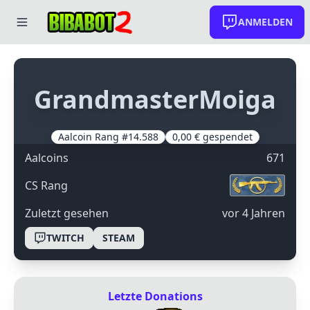
ANMELDEN
GrandmasterMoiga
Aalcoin Rang #14.588
0,00 € gespendet
Aalcoins
671
CS Rang
Zuletzt gesehen
Vor 4 Jahren
TWITCH
STEAM
Letzte Donations