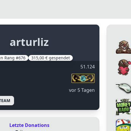
arturliz
in Rang #676
315,00 € gespendet
51.124
Vor 5 Tagen
TEAM
Letzte Donations