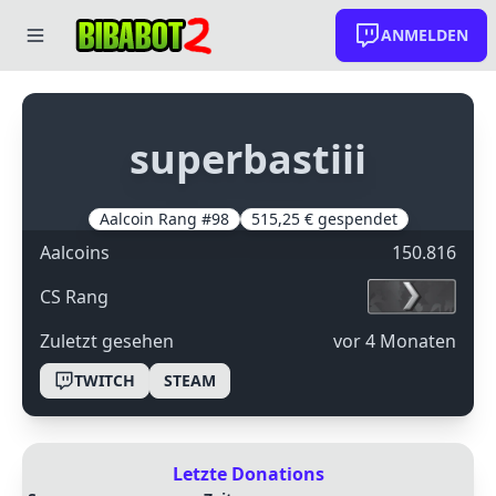
ANMELDEN
superbastiii
Aalcoin Rang #98
515,25 € gespendet
Aalcoins
150.816
CS Rang
Zuletzt gesehen
Vor 4 Monaten
TWITCH
STEAM
Letzte Donations