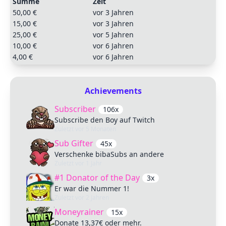
Summe
Zeit
50,00 €
vor 3 Jahren
15,00 €
vor 3 Jahren
25,00 €
vor 5 Jahren
10,00 €
vor 6 Jahren
4,00 €
vor 6 Jahren
Achievements
Subscriber
106x
Subscribe den Boy auf Twitch
Zuletzt
vor 5 Monaten
Sub Gifter
45x
Verschenke bibaSubs an andere
Zuletzt
vor 1 Jahr
#1 Donator of the Day
3x
Er war die Nummer 1!
Zuletzt
vor 2 Jahren
Moneyrainer
15x
Donate 13,37€ oder mehr.