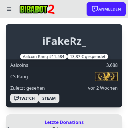
ANMELDEN
iFakeRz_
Aalcoin Rang #11.584
13,37 € gespendet
Aalcoins
3.688
CS Rang
Zuletzt gesehen
Vor 2 Wochen
TWITCH
STEAM
Letzte Donations